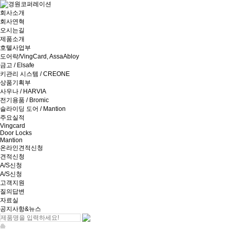
회사소개
회사연혁
오시는길
제품소개
호텔사업부
도어락/VingCard, AssaAbloy
금고 / Elsafe
키관리 시스템 / CREONE
상품기획부
사우나 / HARVIA
전기용품 / Bromic
슬라이딩 도어 / Mantion
주요실적
Vingcard
Door Locks
Mantion
온라인견적신청
견적신청
A/S신청
A/S신청
고객지원
질의답변
자료실
공지사항&뉴스