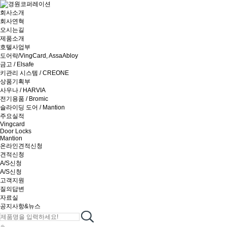
회사소개
회사연혁
오시는길
제품소개
호텔사업부
도어락/VingCard, AssaAbloy
금고 / Elsafe
키관리 시스템 / CREONE
상품기획부
사우나 / HARVIA
전기용품 / Bromic
슬라이딩 도어 / Mantion
주요실적
Vingcard
Door Locks
Mantion
온라인견적신청
견적신청
A/S신청
A/S신청
고객지원
질의답변
자료실
공지사항&뉴스